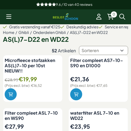
Cookievoorkeuren zijn beschikbaar. Kies instellingen of sta alle
9.6 / 10
van
40
reviews
0
Gratis verzending vanaf €125
Deskundig advies
Service en repa
Home
/
Ghibli
/
Onderdelen Ghibli
/
AS(L)7-D22 en WD22
AS(L)7-D22 en WD22
Sorteermethode
52
Artikelen
Microfleece stofzakken
Filter compleet AS7-10-
AS(L)7-10 per 10st
S90 en D1000
NIEUW!!
Van 28,95 voor 19,99, exclusief btw: 16,52
Prijs: 21,36, exclusief btw: 17,
€19,99
€21,36
€28,95
(Prijs excl. btw):
€16,52
(Prijs excl. btw):
€17,65
Filter compleet ASL 7-10
waterfilter ASL 7-10 en
en WS90
WD22
Prijs: 27,99, exclusief btw: 23,13
Prijs: 23,95, exclusief btw: 19,
€27,99
€23,95