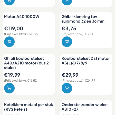
Motor A40 1000W
Ghibli klemring tbv
zuigmond 32 en 36 mm
Prijs: 119,00, exclusief btw: 98,35
Prijs: 3,75, exclusief btw: 3,10
€119,00
€3,75
(Prijs excl. btw):
€98,35
(Prijs excl. btw):
€3,10
Ghibli koolborstelset
Koolborstelset 2 st motor
A40/A210 motor (dus 2
AS(L)6/7/8/9
stuks)
Prijs: 19,99, exclusief btw: 16,52
Prijs: 29,99, exclusief btw: 24
€19,99
€29,99
(Prijs excl. btw):
€16,52
(Prijs excl. btw):
€24,79
Ketelklem metaal per stuk
Onderstel zonder wielen
(RVS ketels)
AS10-27