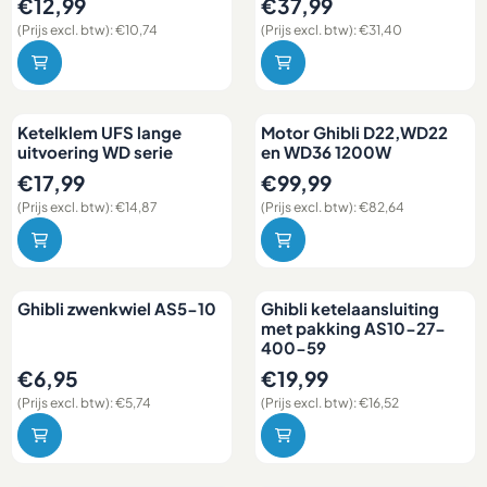
Prijs: 12,99, exclusief btw: 10,74
Prijs: 37,99, exclusief btw: 31,
€12,99
€37,99
(Prijs excl. btw):
€10,74
(Prijs excl. btw):
€31,40
Ketelklem UFS lange
Motor Ghibli D22,WD22
uitvoering WD serie
en WD36 1200W
Prijs: 17,99, exclusief btw: 14,87
Prijs: 99,99, exclusief btw: 82
€17,99
€99,99
(Prijs excl. btw):
€14,87
(Prijs excl. btw):
€82,64
Ghibli zwenkwiel AS5-10
Ghibli ketelaansluiting
met pakking AS10-27-
400-59
Prijs: 6,95, exclusief btw: 5,74
Prijs: 19,99, exclusief btw: 16,
€6,95
€19,99
(Prijs excl. btw):
€5,74
(Prijs excl. btw):
€16,52