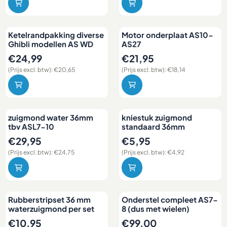
Ketelrandpakking diverse
Motor onderplaat AS10-
Ghibli modellen AS WD
AS27
Prijs: 24,99, exclusief btw: 20,65
Prijs: 21,95, exclusief btw: 18,1
€24,99
€21,95
(Prijs excl. btw):
€20,65
(Prijs excl. btw):
€18,14
zuigmond water 36mm
kniestuk zuigmond
tbv ASL7-10
standaard 36mm
Prijs: 29,95, exclusief btw: 24,75
Prijs: 5,95, exclusief btw: 4,92
€29,95
€5,95
(Prijs excl. btw):
€24,75
(Prijs excl. btw):
€4,92
Rubberstripset 36 mm
Onderstel compleet AS7-
waterzuigmond per set
8 (dus met wielen)
Prijs: 10,95, exclusief btw: 9,05
Prijs: 99,00, exclusief btw: 81
€10,95
€99,00