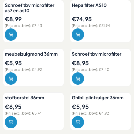
Schroef tbv microfilter
Hepa filter AS10
as7 en as10
Prijs: 8,99, exclusief btw: 7,43
Prijs: 74,95, exclusief btw: 61,
€8,99
€74,95
(Prijs excl. btw):
€7,43
(Prijs excl. btw):
€61,94
meubelzuigmond 36mm
Schroef tbv microfilter
Prijs: 5,95, exclusief btw: 4,92
Prijs: 8,95, exclusief btw: 7,40
€5,95
€8,95
(Prijs excl. btw):
€4,92
(Prijs excl. btw):
€7,40
stofborstel 36mm
Ghibli plintzuiger 36mm
Prijs: 6,95, exclusief btw: 5,74
Prijs: 5,95, exclusief btw: 4,92
€6,95
€5,95
(Prijs excl. btw):
€5,74
(Prijs excl. btw):
€4,92