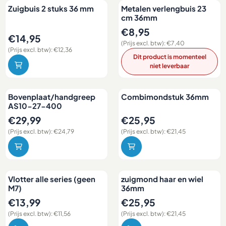
Zuigbuis 2 stuks 36 mm
Metalen verlengbuis 23
cm 36mm
Prijs: 8,95, exclusief btw: 7,40
€8,95
Prijs: 14,95, exclusief btw: 12,36
€14,95
(Prijs excl. btw):
€7,40
(Prijs excl. btw):
€12,36
Dit product is momenteel
niet leverbaar
Bovenplaat/handgreep
Combimondstuk 36mm
AS10-27-400
Prijs: 29,99, exclusief btw: 24,79
Prijs: 25,95, exclusief btw: 21,
€29,99
€25,95
(Prijs excl. btw):
€24,79
(Prijs excl. btw):
€21,45
Vlotter alle series (geen
zuigmond haar en wiel
M7)
36mm
Prijs: 13,99, exclusief btw: 11,56
Prijs: 25,95, exclusief btw: 21,
€13,99
€25,95
(Prijs excl. btw):
€11,56
(Prijs excl. btw):
€21,45