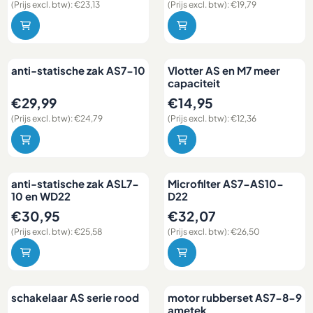
(Prijs excl. btw):
€23,13
(Prijs excl. btw):
€19,79
anti-statische zak AS7-10
Vlotter AS en M7 meer
capaciteit
Prijs: 29,99, exclusief btw: 24,79
Prijs: 14,95, exclusief btw: 12,
€29,99
€14,95
(Prijs excl. btw):
€24,79
(Prijs excl. btw):
€12,36
anti-statische zak ASL7-
Microfilter AS7-AS10-
10 en WD22
D22
Prijs: 30,95, exclusief btw: 25,58
Prijs: 32,07, exclusief btw: 26
€30,95
€32,07
(Prijs excl. btw):
€25,58
(Prijs excl. btw):
€26,50
schakelaar AS serie rood
motor rubberset AS7-8-9
ametek