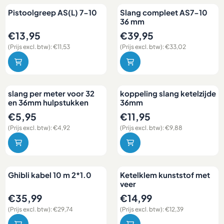
Pistoolgreep AS(L) 7-10
Slang compleet AS7-10
36 mm
Prijs: 13,95, exclusief btw: 11,53
Prijs: 39,95, exclusief btw: 33
€13,95
€39,95
(Prijs excl. btw):
€11,53
(Prijs excl. btw):
€33,02
slang per meter voor 32
koppeling slang ketelzijde
en 36mm hulpstukken
36mm
Prijs: 5,95, exclusief btw: 4,92
Prijs: 11,95, exclusief btw: 9,88
€5,95
€11,95
(Prijs excl. btw):
€4,92
(Prijs excl. btw):
€9,88
Ghibli kabel 10 m 2*1.0
Ketelklem kunststof met
veer
Prijs: 35,99, exclusief btw: 29,74
Prijs: 14,99, exclusief btw: 12,
€35,99
€14,99
(Prijs excl. btw):
€29,74
(Prijs excl. btw):
€12,39