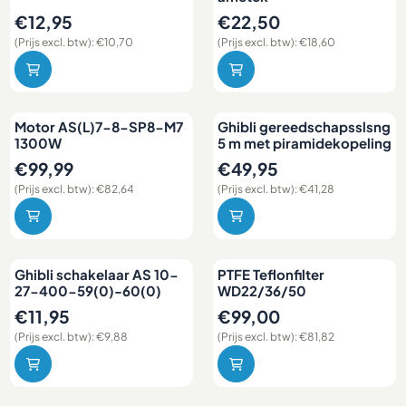
Prijs: 12,95, exclusief btw: 10,70
Prijs: 22,50, exclusief btw: 18
€12,95
€22,50
(Prijs excl. btw):
€10,70
(Prijs excl. btw):
€18,60
Motor AS(L)7-8-SP8-M7
Ghibli gereedschapsslsng
1300W
5 m met piramidekopeling
Prijs: 99,99, exclusief btw: 82,64
Prijs: 49,95, exclusief btw: 41,
€99,99
€49,95
(Prijs excl. btw):
€82,64
(Prijs excl. btw):
€41,28
Ghibli schakelaar AS 10-
PTFE Teflonfilter
27-400-59(0)-60(0)
WD22/36/50
Prijs: 11,95, exclusief btw: 9,88
Prijs: 99,00, exclusief btw: 81
€11,95
€99,00
(Prijs excl. btw):
€9,88
(Prijs excl. btw):
€81,82