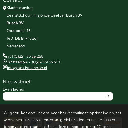
Klantenservice
BeslistSchoon.nl is onderdeel van Busch BV
Busch BV
Oosterdijk 46
1601 DB
Enkhuizen
Nederland
+31 (0)22 - 85 86 258
Whatsapp +31 (0)6 - 53156240
info@beslistschoon.nl
Nieuwsbrief
Vul je e-mailadres in voor de nieuwsbrief
E-mailadres
Betaalmogelijkheden
Wij gebruiken cookies om uw gebruikservaring te optimaliseren, het
webverkeer te analyseren en om gerichte advertenties te kunnen
tonen via derde partijen. U kunt deze beheren door op "Cookie