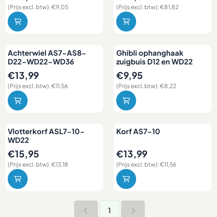
(Prijs excl. btw):
€9,05
(Prijs excl. btw):
€81,82
Achterwiel AS7-AS8-
Ghibli ophanghaak
D22-WD22-WD36
zuigbuis D12 en WD22
Prijs: 13,99, exclusief btw: 11,56
Prijs: 9,95, exclusief btw: 8,22
€13,99
€9,95
(Prijs excl. btw):
€11,56
(Prijs excl. btw):
€8,22
Vlotterkorf ASL7-10-
Korf AS7-10
WD22
Prijs: 15,95, exclusief btw: 13,18
Prijs: 13,99, exclusief btw: 11,5
€15,95
€13,99
(Prijs excl. btw):
€13,18
(Prijs excl. btw):
€11,56
1