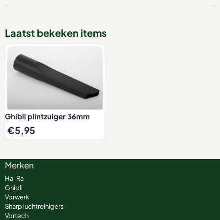
Laatst bekeken items
Ghibli plintzuiger 36mm
€
5,95
Merken
Ha-Ra
Ghibli
Vorwerk
Sharp luchtreinigers
Vortech