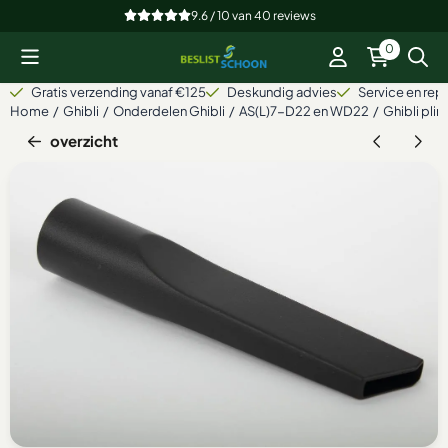
Cookievoorkeuren zijn beschikbaar. Kies instellingen of sta alle
9.6 / 10
van
40
reviews
0
Gratis verzending vanaf €125
Deskundig advies
Service en repa
Home
/
Ghibli
/
Onderdelen Ghibli
/
AS(L)7-D22 en WD22
/
Ghibli pli
overzicht