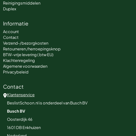
Reinigingsmiddelen
Duplex
Informatie
Account
Contact
Verzend-/bezorgkosten
Retourneren /herroepingsknop
BTW-vrije levering ( btw EU)
Klachtenregeling
Algemene voorwaarden
Privacybeleid
Contact
Klantenservice
BeslistSchoon.nl is onderdeel van Busch BV
Busch BV
Oosterdijk 46
1601 DB
Enkhuizen
Nederland