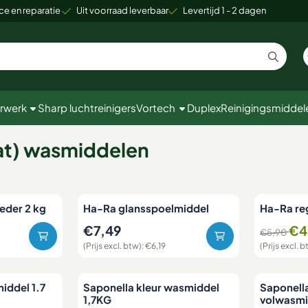
 cookies toe.
ce en reparatie
Uit voorraad leverbaar
Levertijd 1 - 2 dagen
rwerk
Sharp luchtreinigers
Vortech
Duplex
Reinigingsmiddel
at) wasmiddelen
eder 2 kg
Ha-Ra glansspoelmiddel
Ha-Ra re
9, exclusief btw: 24,79
Prijs: 7,49, exclusief btw: 6,19
Van 5,90 v
€7,49
€4
€5,90
(Prijs excl. btw):
€6,19
(Prijs excl. b
iddel 1.7
Saponella kleur wasmiddel
Saponell
1,7KG
volwasmi