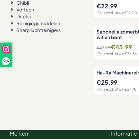
Ghibli
Prijs: 22,99, exclus
€22,99
Vortech
(Prijs excl. btw):
€19,00
Duplex
Reinigingsmiddelen
Sharp luchtreinigers
Saponella zomerb
wit en bont
Van 47,98 voor 43,9
€43,99
€47,98
(Prijs excl. btw):
€36,36
9,6
Ha-Ra Machinerei
Prijs: 25,99, exclusi
€25,99
(Prijs excl. btw):
€21,48
Merken
Informatie