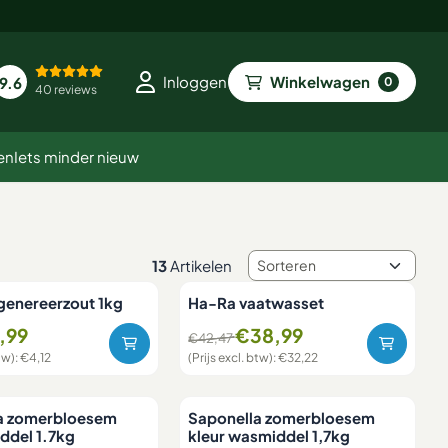
Winkelwagen
Inloggen
9.6
0
40 reviews
en
Iets minder nieuw
Sorteermethode
13
Artikelen
genereerzout 1kg
Ha-Ra vaatwasset
oor 4,99, exclusief btw: 4,12
Van 42,47 voor 38,99, exclusief btw: 
,99
€38,99
€42,47
tw):
€4,12
(Prijs excl. btw):
€32,22
a zomerbloesem
Saponella zomerbloesem
ddel 1.7kg
kleur wasmiddel 1,7kg