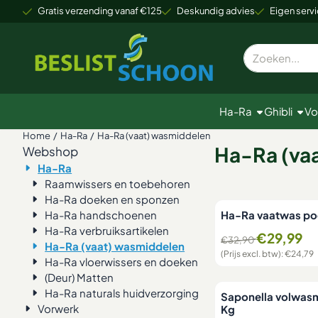
Cookievoorkeuren zijn beschikbaar. Kies instellingen of sta alle
Gratis verzending vanaf €125
Deskundig advies
Eigen servi
Zoeken
Ha-Ra
Ghibli
Vo
Home
/
Ha-Ra
/
Ha-Ra (vaat) wasmiddelen
Ha-Ra (va
Webshop
Ha-Ra
Raamwissers en toebehoren
Ha-Ra doeken en sponzen
Ha-Ra handschoenen
Ha-Ra vaatwas po
Ha-Ra verbruiksartikelen
Van 32,90 voor 29,9
€29,99
€32,90
Ha-Ra (vaat) wasmiddelen
(Prijs excl. btw):
€24,79
Ha-Ra vloerwissers en doeken
(Deur) Matten
Ha-Ra naturals huidverzorging
Saponella volwasm
Vorwerk
Kg