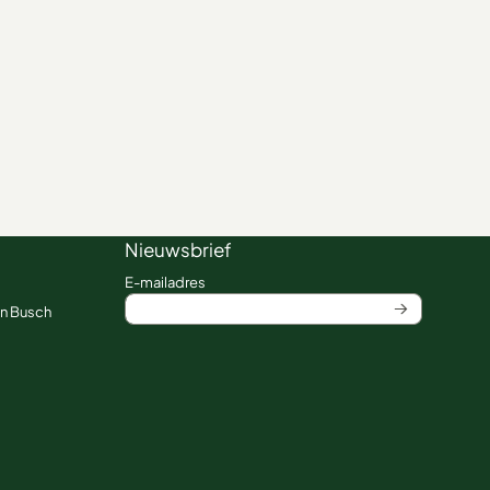
Nieuwsbrief
Vul je e-mailadres in voor de nieuwsbrief
E-mailadres
an Busch