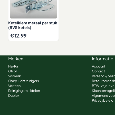
Ketelklem metaal per stuk
(RVS ketels)
€
12,99
Merken
Informatie
Ha-Ra
Account
Ghibli
Contact
Vorwerk
Verzend-/bez
Sharp luchtreinigers
Retourneren /
Vortech
BTW-vrije lever
Reinigingsmiddelen
Klachtenregel
Duplex
Algemene voo
Privacybeleid