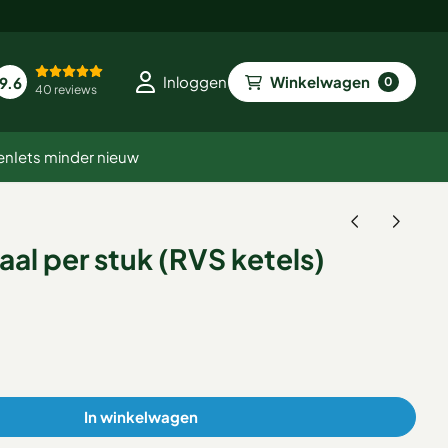
Winkelwagen
Inloggen
9.6
0
40 reviews
en
Iets minder nieuw
al per stuk (RVS ketels)
In winkelwagen