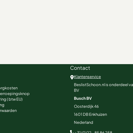
Contact
Klantenservice
BeslistSchoon.nl is onderdeel v
orgkosten
BV
herroepingsknop
Busch BV
ing ( btw EU)
ing
Oosterdijk 46
rwaarden
1601 DB
Enkhuizen
Nederland
+31 (0)22 - 85 86 258