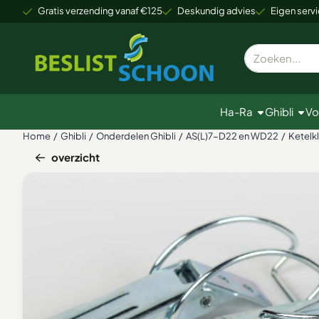
Cookievoorkeuren zijn beschikbaar. Kies instellingen of sta alle
Gratis verzending vanaf €125
Deskundig advies
Eigen servi
Zoeken
Ha-Ra
Ghibli
Vo
Home
/
Ghibli
/
Onderdelen Ghibli
/
AS(L)7-D22 en WD22
/
Ketelkl
overzicht