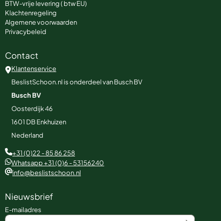
BTW-vrije levering ( btw EU)
Klachtenregeling
Algemene voorwaarden
Privacybeleid
Contact
Klantenservice
BeslistSchoon.nl is onderdeel van Busch BV
Busch BV
Oosterdijk 46
1601 DB
Enkhuizen
Nederland
+31 (0)22 - 85 86 258
Whatsapp +31 (0)6 - 53156240
info@beslistschoon.nl
Nieuwsbrief
Vul je e-mailadres in voor de nieuwsbrief
E-mailadres