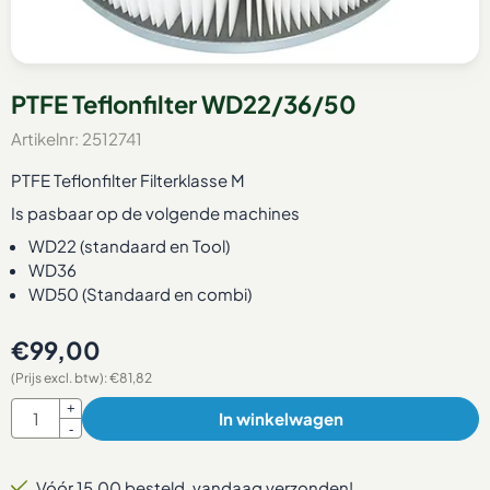
PTFE Teflonfilter WD22/36/50
Artikelnr:
2512741
PTFE Teflonfilter Filterklasse M
Is pasbaar op de volgende machines
WD22 (standaard en Tool)
WD36
WD50 (Standaard en combi)
€
99,00
(Prijs excl. btw):
€
81,82
Aantal
+
In winkelwagen
-
Vóór 15.00 besteld, vandaag verzonden!