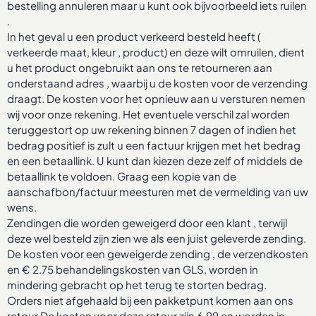
bestelling annuleren maar u kunt ook bijvoorbeeld iets ruilen
.
In het geval u een product verkeerd besteld heeft (
verkeerde maat, kleur , product) en deze wilt omruilen, dient
u het product ongebruikt aan ons te retourneren aan
onderstaand adres , waarbij u de kosten voor de verzending
draagt. De kosten voor het opnieuw aan u versturen nemen
wij voor onze rekening. Het eventuele verschil zal worden
teruggestort op uw rekening binnen 7 dagen of indien het
bedrag positief is zult u een factuur krijgen met het bedrag
en een betaallink. U kunt dan kiezen deze zelf of middels de
betaallink te voldoen. Graag een kopie van de
aanschafbon/factuur meesturen met de vermelding van uw
wens.
Zendingen die worden geweigerd door een klant , terwijl
deze wel besteld zijn zien we als een juist geleverde zending.
De kosten voor een geweigerde zending , de verzendkosten
en € 2.75 behandelingskosten van GLS, worden in
mindering gebracht op het terug te storten bedrag.
Orders niet afgehaald bij een pakketpunt komen aan ons
retour De kosten voor deze retour zijn 6.99 en worden in