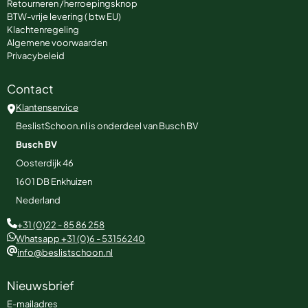
Retourneren /herroepingsknop
BTW-vrije levering ( btw EU)
Klachtenregeling
Algemene voorwaarden
Privacybeleid
Contact
Klantenservice
BeslistSchoon.nl is onderdeel van Busch BV
Busch BV
Oosterdijk 46
1601 DB
Enkhuizen
Nederland
+31 (0)22 - 85 86 258
Whatsapp +31 (0)6 - 53156240
info@beslistschoon.nl
Nieuwsbrief
Vul je e-mailadres in voor de nieuwsbrief
E-mailadres