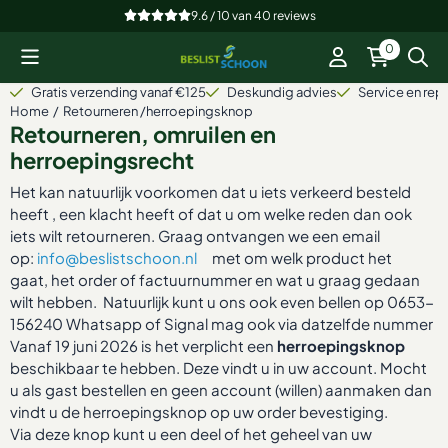
Cookievoorkeuren zijn beschikbaar. Kies instellingen of sta alle
9.6 / 10
van
40
reviews
0
Gratis verzending vanaf €125
Deskundig advies
Service en repa
Home
/
Retourneren /herroepingsknop
Retourneren
, omruilen en
herroepingsrecht
Het kan natuurlijk voorkomen dat u iets verkeerd besteld
heeft , een klacht heeft of dat u om welke reden dan ook
iets wilt retourneren. Graag ontvangen we een email
op:
info@beslistschoon.nl
met om welk product het
gaat, het order of factuurnummer en wat u graag gedaan
wilt hebben. Natuurlijk kunt u ons ook even bellen op 0653-
156240 Whatsapp of Signal mag ook via datzelfde nummer
Vanaf 19 juni 2026 is het verplicht een
herroepingsknop
beschikbaar te hebben. Deze vindt u in uw account. Mocht
u als gast bestellen en geen account (willen) aanmaken dan
vindt u de herroepingsknop op uw order bevestiging.
Via deze knop kunt u een deel of het geheel van uw