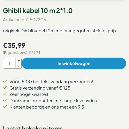
Ghibli kabel 10 m 2*1.0
Artikelnr:
gh2507205
originele Ghibli kabel 10m met aangegoten stekker grijs
€
35,99
(Prijs excl. btw):
€
29,74
Aantal
+
In winkelwagen
-
Vóór 15.00 besteld, vandaag verzonden!
Gratis verzending vanaf € 125
Zeer hoge kwaliteit
Duurzame producten met lange levensduur
Klanten beoordelen ons met een 9,5
Laatst bekeken items