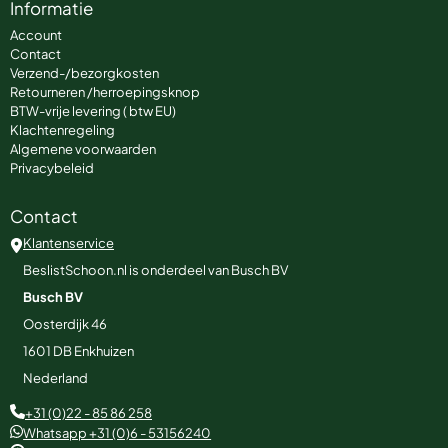
Informatie
Account
Contact
Verzend-/bezorgkosten
Retourneren /herroepingsknop
BTW-vrije levering ( btw EU)
Klachtenregeling
Algemene voorwaarden
Privacybeleid
Contact
Klantenservice
BeslistSchoon.nl is onderdeel van Busch BV
Busch BV
Oosterdijk 46
1601 DB
Enkhuizen
Nederland
+31 (0)22 - 85 86 258
Whatsapp +31 (0)6 - 53156240