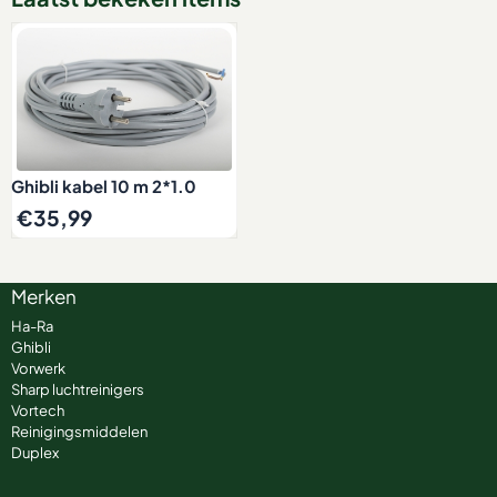
Ghibli kabel 10 m 2*1.0
€
35,99
Merken
Ha-Ra
Ghibli
Vorwerk
Sharp luchtreinigers
Vortech
Reinigingsmiddelen
Duplex