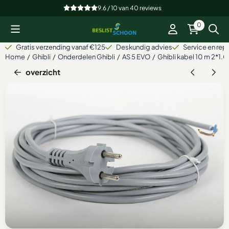
Cookievoorkeuren zijn beschikbaar. Kies instellingen of sta alle
9.6 / 10
van
40
reviews
0
Gratis verzending vanaf €125
Deskundig advies
Service en repa
Home
/
Ghibli
/
Onderdelen Ghibli
/
AS 5 EVO
/
Ghibli kabel 10 m 2*1.0
overzicht