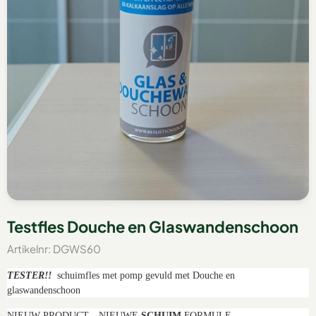
Testfles Douche en Glaswandenschoon
Artikelnr:
DGWS60
TESTER!!
schuimfles met pomp gevuld met Douche en
glaswandenschoon
NIEUW PRODUCT…NIEUWE
SCHUIM
FORMULE