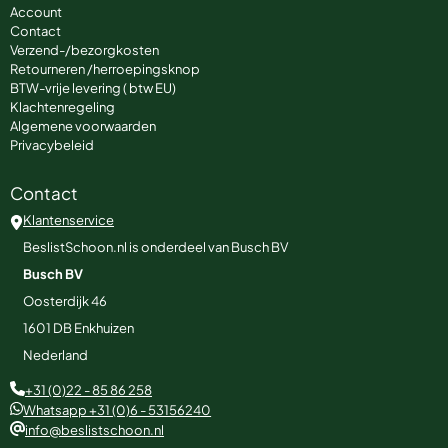
Account
Contact
Verzend-/bezorgkosten
Retourneren /herroepingsknop
BTW-vrije levering ( btw EU)
Klachtenregeling
Algemene voorwaarden
Privacybeleid
Contact
Klantenservice
BeslistSchoon.nl is onderdeel van Busch BV
Busch BV
Oosterdijk 46
1601 DB
Enkhuizen
Nederland
+31 (0)22 - 85 86 258
Whatsapp +31 (0)6 - 53156240
info@beslistschoon.nl