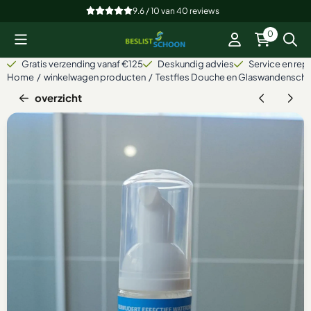
Cookievoorkeuren zijn beschikbaar. Kies instellingen of sta alle
9.6 / 10
van
40
reviews
0
Gratis verzending vanaf €125
Deskundig advies
Service en repa
Home
/
winkelwagen producten
/
Testfles Douche en Glaswandensch
overzicht