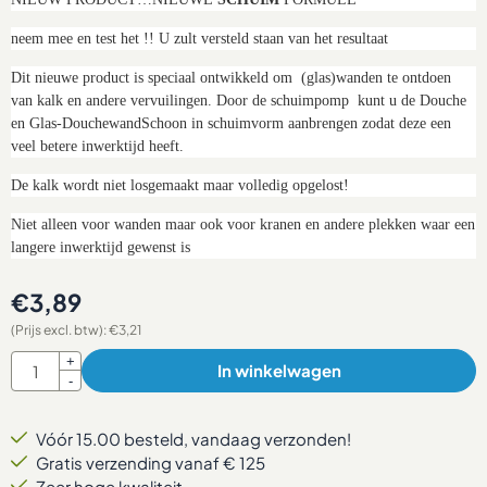
neem mee en test het !! U zult versteld staan van het resultaat
Dit nieuwe product is speciaal ontwikkeld om (glas)wanden te ontdoen
van kalk en andere vervuilingen. Door de schuimpomp kunt u de Douche
en Glas-DouchewandSchoon in schuimvorm aanbrengen zodat deze een
veel betere inwerktijd heeft.
De kalk wordt niet losgemaakt maar volledig opgelost!
Niet alleen voor wanden maar ook voor kranen en andere plekken waar een
langere inwerktijd gewenst is
€
3,89
(Prijs excl. btw):
€
3,21
Aantal
+
In winkelwagen
-
Vóór 15.00 besteld, vandaag verzonden!
Gratis verzending vanaf € 125
Zeer hoge kwaliteit