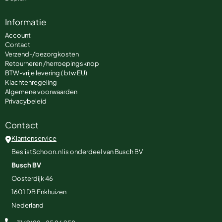
Informatie
Account
Contact
Verzend-/bezorgkosten
Retourneren /herroepingsknop
BTW-vrije levering ( btw EU)
Klachtenregeling
Algemene voorwaarden
Privacybeleid
Contact
Klantenservice
BeslistSchoon.nl is onderdeel van Busch BV
Busch BV
Oosterdijk 46
1601 DB
Enkhuizen
Nederland