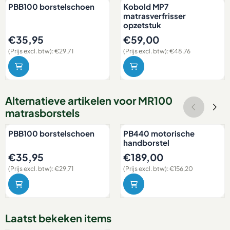
PBB100 borstelschoen
Kobold MP7
matrasverfrisser
opzetstuk
Prijs: 35,95, exclusief btw: 29,71
Prijs: 59,00, exclusief btw: 48
€35,95
€59,00
(Prijs excl. btw):
€29,71
(Prijs excl. btw):
€48,76
Alternatieve artikelen voor
MR100
matrasborstels
PBB100 borstelschoen
PB440 motorische
handborstel
Prijs: 35,95, exclusief btw: 29,71
Prijs: 189,00, exclusief btw: 1
€35,95
€189,00
(Prijs excl. btw):
€29,71
(Prijs excl. btw):
€156,20
Laatst bekeken items