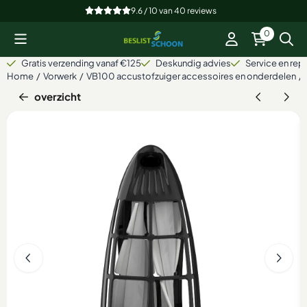
Cookievoorkeuren zijn beschikbaar. Kies instellingen of sta alle
9.6 / 10
van
40
reviews
0
Gratis verzending vanaf €125
Deskundig advies
Service en repa
Home
/
Vorwerk
/
VB100 accustofzuiger accessoires en onderdelen
/
overzicht