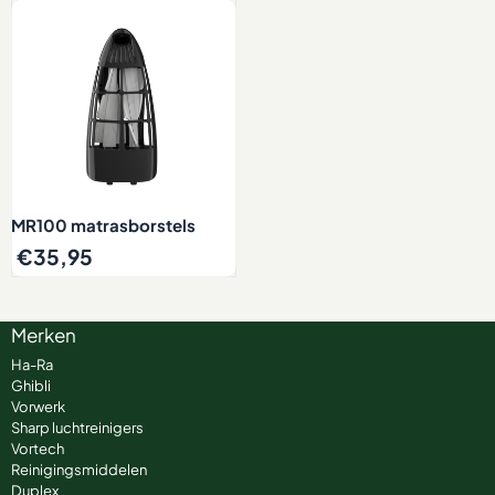
MR100 matrasborstels
€
35,95
Merken
Ha-Ra
Ghibli
Vorwerk
Sharp luchtreinigers
Vortech
Reinigingsmiddelen
Duplex