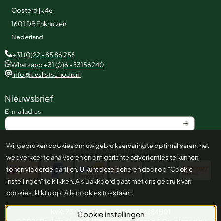
Oosterdijk 46
1601 DB
Enkhuizen
Nederland
+31 (0)22 - 85 86 258
Whatsapp +31 (0)6 - 53156240
info@beslistschoon.nl
Nieuwsbrief
Vul je e-mailadres in voor de nieuwsbrief
E-mailadres
Wij gebruiken cookies om uw gebruikservaring te optimaliseren, het
Betaalmogelijkheden
webverkeer te analyseren en om gerichte advertenties te kunnen
tonen via derde partijen. U kunt deze beheren door op "Cookie
instellingen" te klikken. Als u akkoord gaat met ons gebruik van
cookies, klikt u op "Alle cookies toestaan".
KvK: 73518344 - Btw: NL859556384B01
Cookie instellingen
©
2026
Beslistschoon.nl
|
Powered, Designed & Developed by