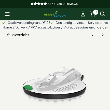
Cookievoorkeuren zijn beschikbaar. Kies instellingen of sta alle
9.6 / 10
van
40
reviews
0
Gratis verzending vanaf €125
Deskundig advies
Service en repa
Home
/
Vorwerk
/
VK7 accustofzuiger
/
VK7 accessoires en onderdele
overzicht