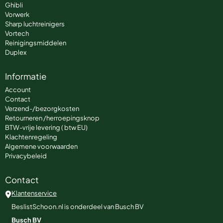
Ghibli
Vorwerk
Sharp luchtreinigers
Vortech
Reinigingsmiddelen
Duplex
Informatie
Account
Contact
Verzend-/bezorgkosten
Retourneren /herroepingsknop
BTW-vrije levering ( btw EU)
Klachtenregeling
Algemene voorwaarden
Privacybeleid
Contact
Klantenservice
BeslistSchoon.nl is onderdeel van Busch BV
Busch BV