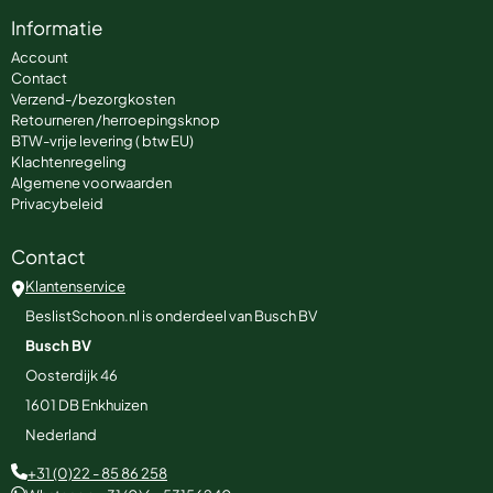
Informatie
Account
Contact
Verzend-/bezorgkosten
Retourneren /herroepingsknop
BTW-vrije levering ( btw EU)
Klachtenregeling
Algemene voorwaarden
Privacybeleid
Contact
Klantenservice
BeslistSchoon.nl is onderdeel van Busch BV
Busch BV
Oosterdijk 46
1601 DB
Enkhuizen
Nederland
+31 (0)22 - 85 86 258