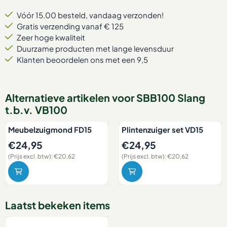
Vóór 15.00 besteld, vandaag verzonden!
Gratis verzending vanaf € 125
Zeer hoge kwaliteit
Duurzame producten met lange levensduur
Klanten beoordelen ons met een 9,5
Alternatieve artikelen voor
SBB100 Slang
t.b.v. VB100
Meubelzuigmond FD15
Plintenzuiger set VD15
Prijs: 24,95, exclusief btw: 20,62
Prijs: 24,95, exclusief btw: 20
€24,95
€24,95
(Prijs excl. btw):
€20,62
(Prijs excl. btw):
€20,62
Laatst bekeken items