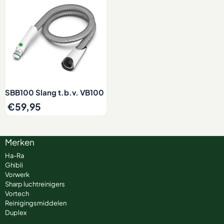
SBB100 Slang t.b.v. VB100
€
59,95
Merken
Ha-Ra
Ghibli
Vorwerk
Sharp luchtreinigers
Vortech
Reinigingsmiddelen
Duplex