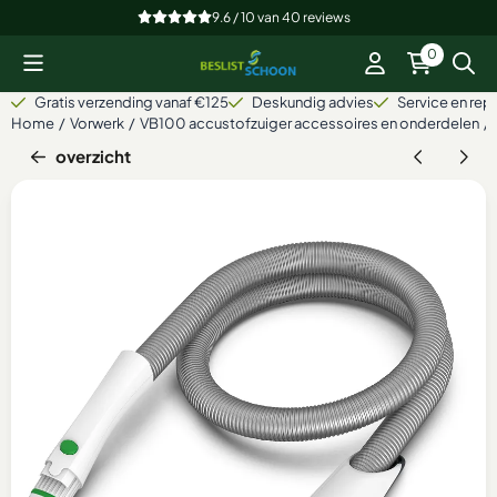
Cookievoorkeuren zijn beschikbaar. Kies instellingen of sta alle
9.6 / 10
van
40
reviews
0
Gratis verzending vanaf €125
Deskundig advies
Service en repa
Home
/
Vorwerk
/
VB100 accustofzuiger accessoires en onderdelen
/
overzicht