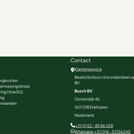
Contact
Klantenservice
BeslistSchoon.nl is onderdeel v
orgkosten
BV
herroepingsknop
Busch BV
ing ( btw EU)
ing
Oosterdijk 46
rwaarden
1601 DB
Enkhuizen
Nederland
+31 (0)22 - 85 86 258
Whatsapp +31 (0)6 - 53156240