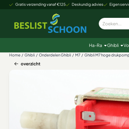
Cookievoorkeuren zijn beschikbaar. Kies instellingen of sta alle
Gratis verzending vanaf €125
Deskundig advies
Eigen servi
Zoeken
Ha-Ra
Ghibli
Vo
Home
/
Ghibli
/
Onderdelen Ghibli
/
M7
/
Ghibli M7 hoge drukpom
overzicht