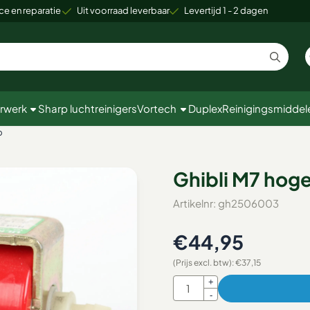
 cookies toe.
ce en reparatie
Uit voorraad leverbaar
Levertijd 1 - 2 dagen
rwerk
Sharp luchtreinigers
Vortech
Duplex
Reinigingsmiddel
p
Ghibli M7 hog
Artikelnr:
gh2506003
€
44,95
(Prijs excl. btw):
€
37,15
Aantal
+
-