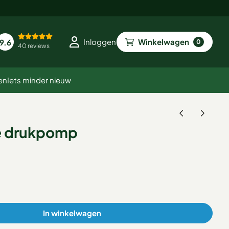
Winkelwagen
Inloggen
9.6
0
40 reviews
en
Iets minder nieuw
e drukpomp
In winkelwagen