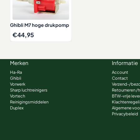
Ghibli M7 hoge drukpomp
€
44,95
Merken
Informatie
Ha-Ra
Account
Ghibli
Contact
Vorwerk
Verzend-/bez
Sharp luchtreinigers
Retourneren /
Vortech
BTW-vrije lever
Reinigingsmiddelen
Klachtenregel
Duplex
Algemene voo
Privacybeleid