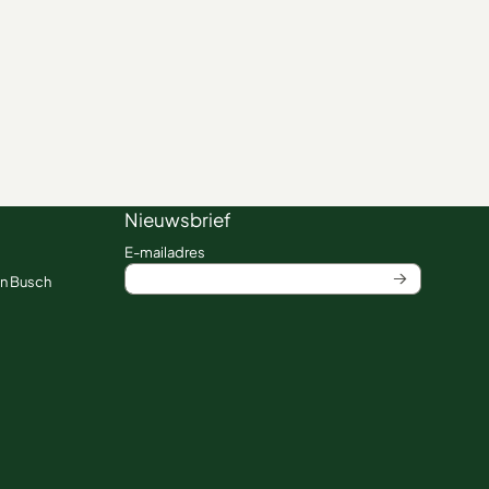
Nieuwsbrief
Vul je e-mailadres in voor de nieuwsbrief
E-mailadres
an Busch