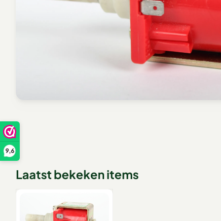
9,6
Laatst bekeken items