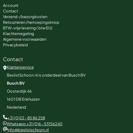
Account
Contact
Verzend-/bezorgkosten
Retourneren /herroepingsknop
BTW-vrije levering ( btw EU)
Klachtenregeling
Algemene voorwaarden
Privacybeleid
Contact
Klantenservice
BeslistSchoon.nl is onderdeel van Busch BV
Busch BV
Oosterdijk 46
1601 DB
Enkhuizen
Nederland
+31 (0)22 - 85 86 258
Whatsapp +31 (0)6 - 53156240
info@beslistschoon.nl