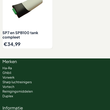
SP7 en SPB100 tank
compleet
€
34,99
Merken
Ha-Ra
Ghibli
Vorwerk
Sharp luchtreinigers
Vortech
Reinigingsmiddelen
Duplex
Informatie