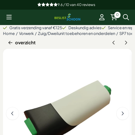
Cookievoorkeuren zijn beschikbaar. Kies instellingen of sta alle
9.6 / 10
van
40
reviews
0
Gratis verzending vanaf €125
Deskundig advies
Service en repa
Home
/
Vorwerk
/
Zuig/Dweilunit toebehoren en onderdelen
/
SP7 toe
overzicht