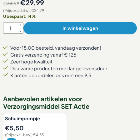
€
29,99
€
34,98
(Prijs excl. btw):
€
24,79
U bespaart:
14
%
Aantal
+
In winkelwagen
-
Vóór 15.00 besteld, vandaag verzonden!
Gratis verzending vanaf € 125
Zeer hoge kwaliteit
Duurzame producten met lange levensduur
Klanten beoordelen ons met een 9,5
Aanbevolen artikelen voor
Verzorgingsmiddel SET Actie
Schuimpompje
Prijs: 5,50, exclusief btw: 4,55
€5,50
(Prijs excl. btw):
€4,55