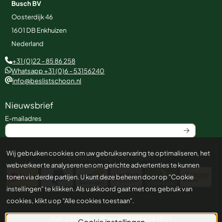
Busch BV
Oosterdijk 46
1601 DB
Enkhuizen
Nederland
+31 (0)22 - 85 86 258
Whatsapp +31 (0)6 - 53156240
info@beslistschoon.nl
Nieuwsbrief
Vul je e-mailadres in voor de nieuwsbrief
E-mailadres
Wij gebruiken cookies om uw gebruikservaring te optimaliseren, het
Betaalmogelijkheden
webverkeer te analyseren en om gerichte advertenties te kunnen
tonen via derde partijen. U kunt deze beheren door op "Cookie
instellingen" te klikken. Als u akkoord gaat met ons gebruik van
cookies, klikt u op "Alle cookies toestaan".
KvK: 73518344 - Btw: NL859556384B01
Cookie instellingen