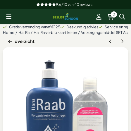
Cookievoorkeuren zijn beschikbaar. Kies instellingen of sta alle
9.6 / 10
van
40
reviews
0
Gratis verzending vanaf €125
Deskundig advies
Service en repa
Home
/
Ha-Ra
/
Ha-Ra verbruiksartikelen
/
Verzorgingsmiddel SET Acti
overzicht