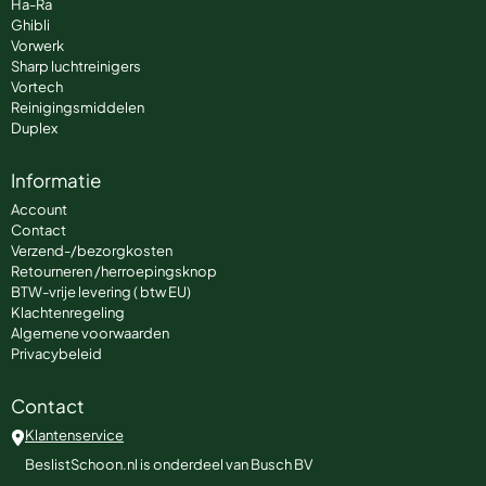
Ha-Ra
Ghibli
Vorwerk
Sharp luchtreinigers
Vortech
Reinigingsmiddelen
Duplex
Informatie
Account
Contact
Verzend-/bezorgkosten
Retourneren /herroepingsknop
BTW-vrije levering ( btw EU)
Klachtenregeling
Algemene voorwaarden
Privacybeleid
Contact
Klantenservice
BeslistSchoon.nl is onderdeel van Busch BV