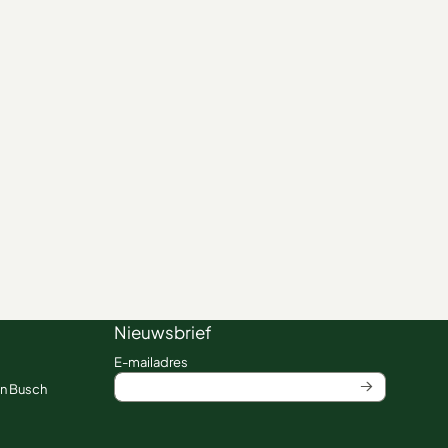
Nieuwsbrief
Vul je e-mailadres in voor de nieuwsbrief
E-mailadres
an Busch