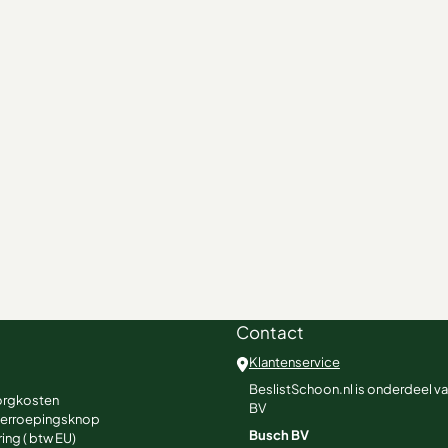
Contact
Klantenservice
BeslistSchoon.nl is onderdeel v
orgkosten
BV
herroepingsknop
Busch BV
ing ( btw EU)