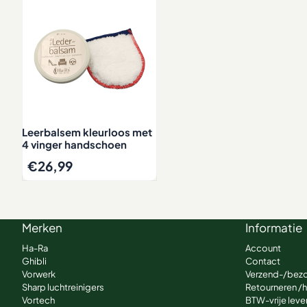
Leerbalsem kleurloos met
4 vinger handschoen
€
26,99
Merken
Informatie
Ha-Ra
Account
Ghibli
Contact
Vorwerk
Verzend-/bez
Sharp luchtreinigers
Retourneren /
Vortech
BTW-vrije lever