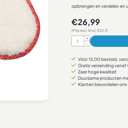
opbrengen en verdelen en u
€
26,99
(Prijs excl. btw):
€
22,31
Aantal
+
-
Vóór 15.00 besteld, va
Gratis verzending vanaf 
Zeer hoge kwaliteit
Duurzame producten met
Klanten beoordelen ons 