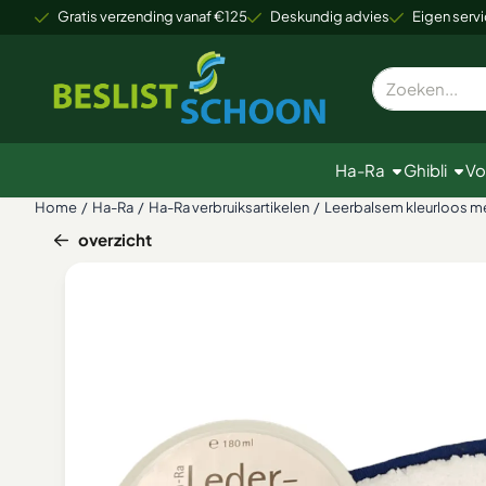
Cookievoorkeuren zijn beschikbaar. Kies instellingen of sta alle
Gratis verzending vanaf €125
Deskundig advies
Eigen servi
Zoeken
Ha-Ra
Ghibli
Vo
Home
/
Ha-Ra
/
Ha-Ra verbruiksartikelen
/
Leerbalsem kleurloos m
overzicht