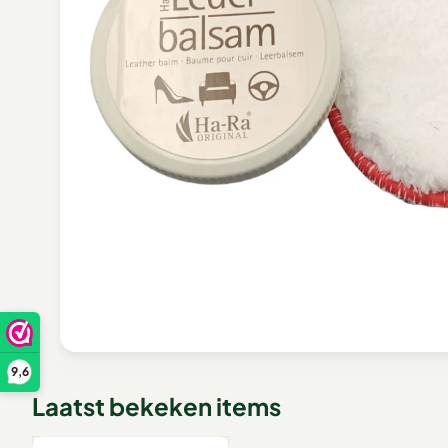
9,6
Laatst bekeken items