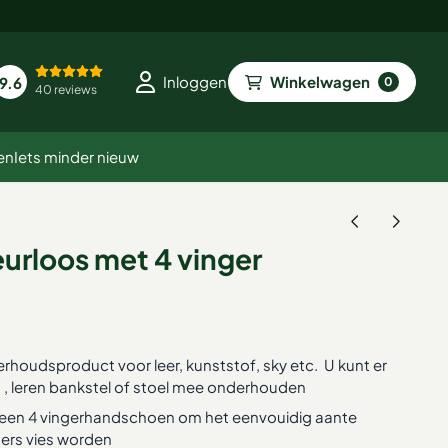
Winkelwagen
Inloggen
9.6
0
40 reviews
en
Iets minder nieuw
urloos met 4 vinger
rhoudsproduct voor leer, kunststof, sky etc. U kunt er
, leren bankstel of stoel mee onderhouden
 een 4 vingerhandschoen om het eenvouidig aante
ers vies worden