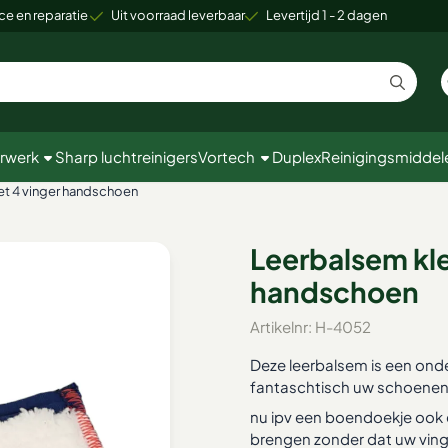
 cookies toe.
ce en reparatie
Uit voorraad leverbaar
Levertijd 1 - 2 dagen
rwerk
Sharp luchtreinigers
Vortech
Duplex
Reinigingsmiddel
et 4 vinger handschoen
Leerbalsem kle
handschoen
Artikelnr:
H-4052
Deze leerbalsem is een onde
fantaschtisch uw schoenen 
nu ipv een boendoekje ook
brengen zonder dat uw ving