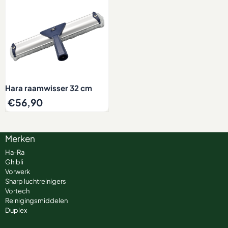
Hara raamwisser 32 cm
€
56,90
Merken
Ha-Ra
Ghibli
Vorwerk
Sharp luchtreinigers
Vortech
Reinigingsmiddelen
Duplex