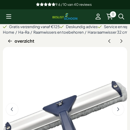
Cookievoorkeuren zijn beschikbaar. Kies instellingen of sta alle
9.6 / 10
van
40
reviews
0
Gratis verzending vanaf €125
Deskundig advies
Service en repa
Home
/
Ha-Ra
/
Raamwissers en toebehoren
/
Hara raamwisser 32 cm
overzicht