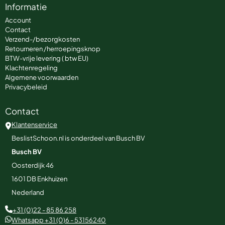
Informatie
Account
Contact
Verzend-/bezorgkosten
Retourneren /herroepingsknop
BTW-vrije levering ( btw EU)
Klachtenregeling
Algemene voorwaarden
Privacybeleid
Contact
Klantenservice
BeslistSchoon.nl is onderdeel van Busch BV
Busch BV
Oosterdijk 46
1601 DB
Enkhuizen
Nederland
+31 (0)22 - 85 86 258
Whatsapp +31 (0)6 - 53156240