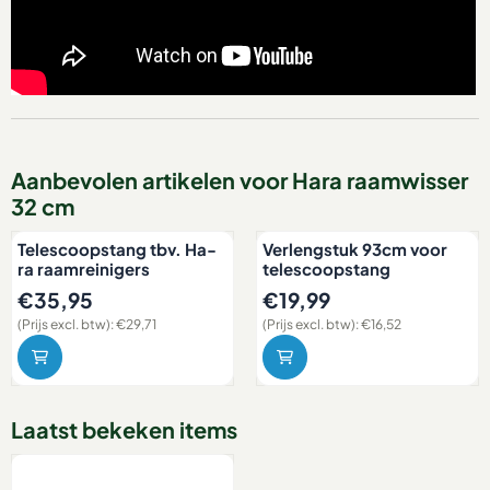
Aanbevolen artikelen voor
Hara raamwisser
32 cm
Telescoopstang tbv. Ha-
Verlengstuk 93cm voor
ra raamreinigers
telescoopstang
Prijs: 35,95, exclusief btw: 29,71
Prijs: 19,99, exclusief btw: 16,
€35,95
€19,99
(Prijs excl. btw):
€29,71
(Prijs excl. btw):
€16,52
Laatst bekeken items