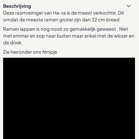
Beschrijving
Deze raamreiniger van Ha-ra is de meest verkochte. Dit
omdat de meeste ramen groter zijn dan 32 cm breed
Ramen lappen is nog nooit zo gemakkelijk geweest . Niet
met emmer en sop naar buiten maar enkel met de wisser en
de doek
Zie hieronder ons filmpje