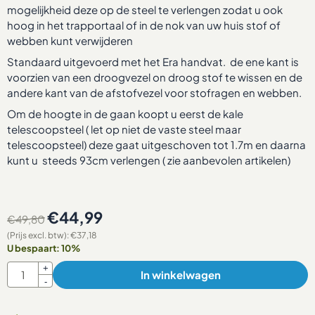
mogelijkheid deze op de steel te verlengen zodat u ook
hoog in het trapportaal of in de nok van uw huis stof of
webben kunt verwijderen
Standaard uitgevoerd met het Era handvat. de ene kant is
voorzien van een droogvezel on droog stof te wissen en de
andere kant van de afstofvezel voor stofragen en webben.
Om de hoogte in de gaan koopt u eerst de kale
telescoopsteel ( let op niet de vaste steel maar
telescoopsteel) deze gaat uitgeschoven tot 1.7m en daarna
kunt u steeds 93cm verlengen ( zie aanbevolen artikelen)
€
44,99
€
49,80
(Prijs excl. btw):
€
37,18
U bespaart:
10
%
Aantal
+
In winkelwagen
-