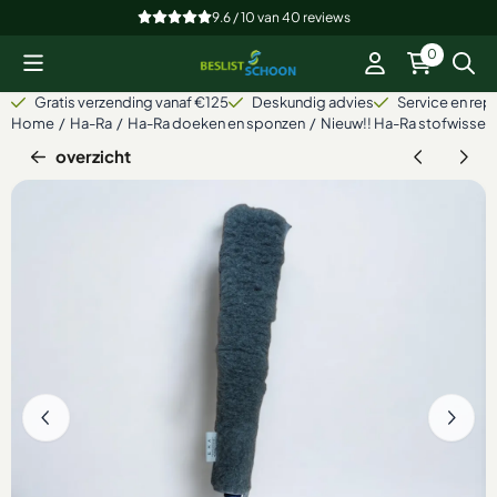
Cookievoorkeuren zijn beschikbaar. Kies instellingen of sta alle
9.6 / 10
van
40
reviews
0
Gratis verzending vanaf €125
Deskundig advies
Service en repa
Home
/
Ha-Ra
/
Ha-Ra doeken en sponzen
/
Nieuw!! Ha-Ra stofwisser
overzicht