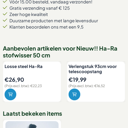
Vóór 15.00 besteld, vandaag verzonden!
Gratis verzending vanaf € 125
Zeer hoge kwaliteit
Duurzame producten met lange levensduur
Klanten beoordelen ons met een 9,5
Aanbevolen artikelen voor
Nieuw!! Ha-Ra
stofwisser 50 cm
Losse steel Ha-Ra
Verlengstuk 93cm voor
telescoopstang
Prijs: 26,90, exclusief btw: 22,23
Prijs: 19,99, exclusief btw: 16,
€26,90
€19,99
(Prijs excl. btw):
€22,23
(Prijs excl. btw):
€16,52
Laatst bekeken items