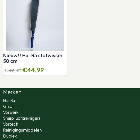
Nieuw!! Ha-Ra stofwisser
50 cm
€
44,99
€
49,80
Merken
Ha-Ra
Ghibli
Vorwerk
Sharp luchtreinigers
Vortech
Reinigingsmiddelen
Duplex