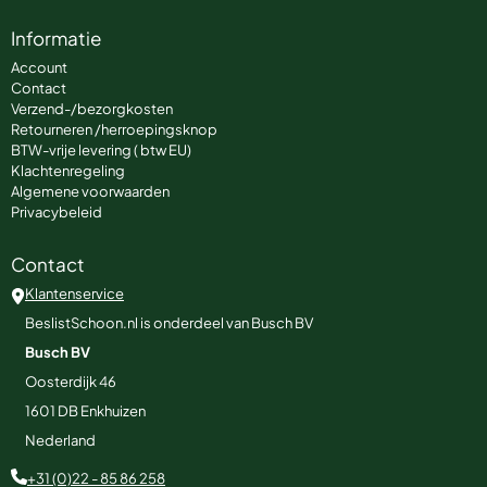
Informatie
Account
Contact
Verzend-/bezorgkosten
Retourneren /herroepingsknop
BTW-vrije levering ( btw EU)
Klachtenregeling
Algemene voorwaarden
Privacybeleid
Contact
Klantenservice
BeslistSchoon.nl is onderdeel van Busch BV
Busch BV
Oosterdijk 46
1601 DB
Enkhuizen
Nederland
+31 (0)22 - 85 86 258