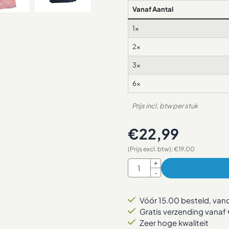
Vanaf Aantal
1x
2x
3x
6x
Prijs incl. btw per stuk
€
22,99
(Prijs excl. btw):
€
19,00
Aantal
+
-
Vóór 15.00 besteld, va
Gratis verzending vanaf 
Zeer hoge kwaliteit