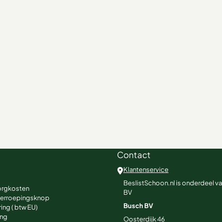
Contact
Klantenservice
BeslistSchoon.nl is onderdeel v
orgkosten
BV
herroepingsknop
Busch BV
ing ( btw EU)
ing
Oosterdijk 46