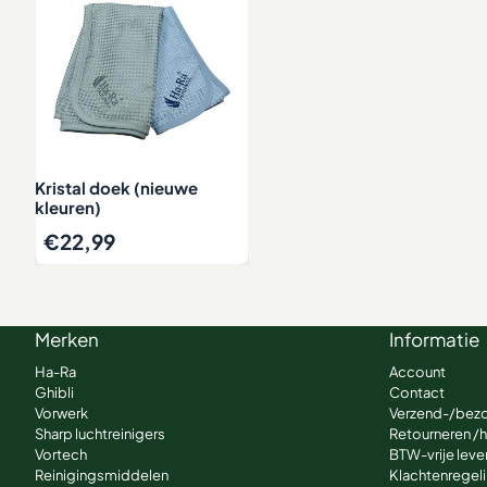
Kristal doek (nieuwe
kleuren)
€
22,99
Merken
Informatie
Ha-Ra
Account
Ghibli
Contact
Vorwerk
Verzend-/bez
Sharp luchtreinigers
Retourneren /
Vortech
BTW-vrije lever
Reinigingsmiddelen
Klachtenregel