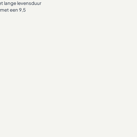
 lange levensduur
met een 9,5
2 en meer €4,15