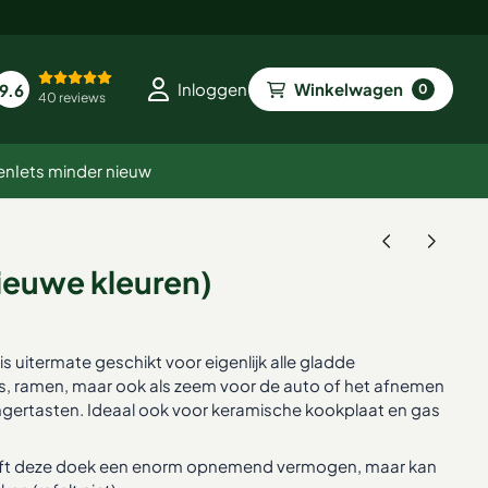
Winkelwagen
Inloggen
9.6
0
40 reviews
en
Iets minder nieuw
nieuwe kleuren)
s uitermate geschikt voor eigenlijk alle gladde
ls, ramen, maar ook als zeem voor de auto of het afnemen
ngertasten. Ideaal ook voor keramische kookplaat en gas
eft deze doek een enorm opnemend vermogen, maar kan