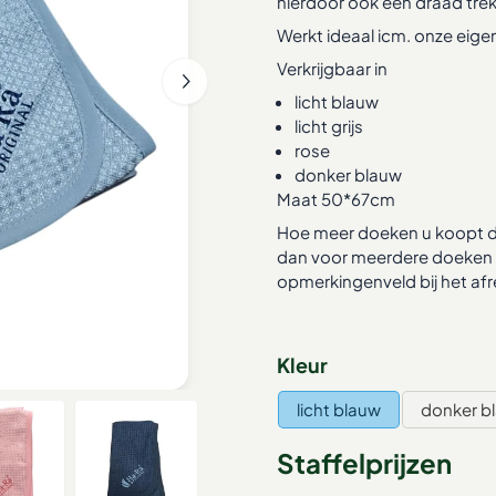
hierdoor ook een draad trekk
Werkt ideaal icm. onze eige
Verkrijgbaar in
licht blauw
licht grijs
rose
donker blauw
Maat 50*67cm
Hoe meer doeken u koopt des 
dan voor meerdere doeken va
opmerkingenveld bij het afr
Maak een keuze voor
Kleur
licht blauw
donker b
Staffelprijzen