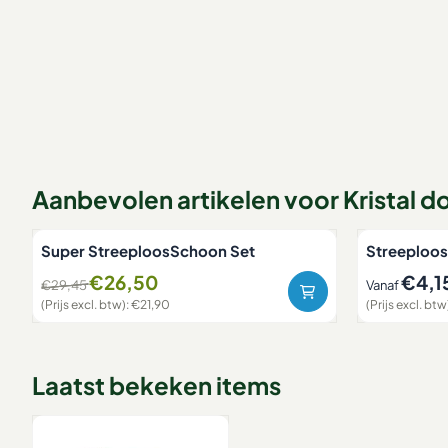
Aanbevolen artikelen voor
Kristal d
Super StreeploosSchoon Set
Streeploo
Van 29,45 voor 26,50, exclusief btw: 21,90
Staffelprijz
€26,50
€4,1
€29,45
Vanaf
(Prijs excl. btw):
€21,90
(Prijs excl. btw
Laatst bekeken items