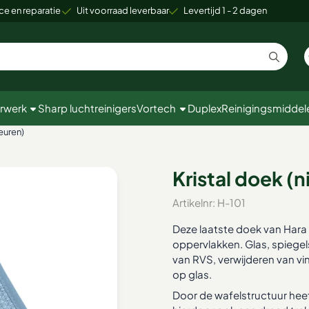
 cookies toe.
ce en reparatie
Uit voorraad leverbaar
Levertijd 1 - 2 dagen
rwerk
Sharp luchtreinigers
Vortech
Duplex
Reinigingsmiddel
euren)
Kristal doek (
Artikelnr:
H-101
Deze laatste doek van Hara i
oppervlakken. Glas, spiege
van RVS, verwijderen van vi
op glas.
Door de wafelstructuur he