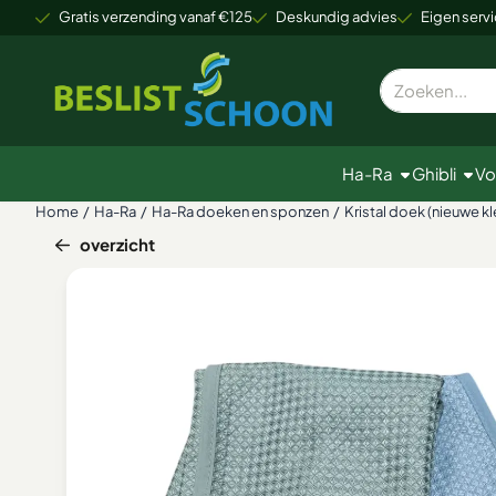
Cookievoorkeuren zijn beschikbaar. Kies instellingen of sta alle
Gratis verzending vanaf €125
Deskundig advies
Eigen servi
Zoeken
Ha-Ra
Ghibli
Vo
Home
/
Ha-Ra
/
Ha-Ra doeken en sponzen
/
Kristal doek (nieuwe kl
overzicht