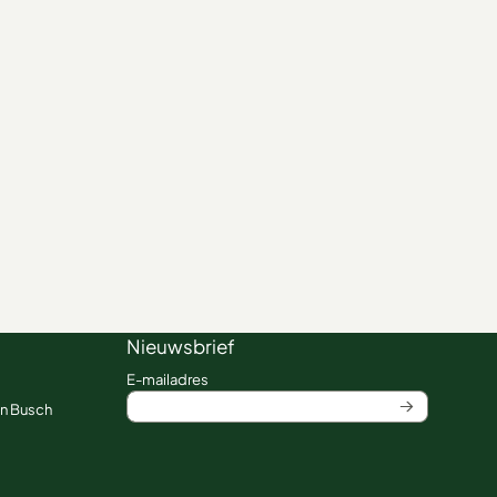
Nieuwsbrief
Vul je e-mailadres in voor de nieuwsbrief
E-mailadres
an Busch