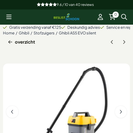
Cookievoorkeuren zijn beschikbaar. Kies instellingen of sta alle
9.6 / 10
van
40
reviews
0
Gratis verzending vanaf €125
Deskundig advies
Service en repa
Home
/
Ghibli
/
Stofzuigers
/
Ghibli AS5 EVO silent
overzicht