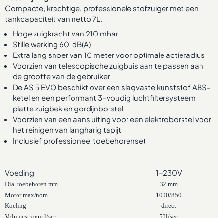
Compacte, krachtige, professionele stofzuiger met een
tankcapaciteit van netto 7L.
Hoge zuigkracht van 210 mbar
Stille werking 60 dB(A)
Extra lang snoer van 10 meter voor optimale actieradius
Voorzien van telescopische zuigbuis aan te passen aan
de grootte van de gebruiker
De AS 5 EVO beschikt over een slagvaste kunststof ABS-
ketel en een performant 3-voudig luchtfiltersysteem
platte zuigbek en gordijnborstel
Voorzien van een aansluiting voor een elektroborstel voor
het reinigen van langharig tapijt
Inclusief professioneel toebehorenset
Voeding
1-230V
Dia. toebehoren mm
32 mm
Motor max/nom
1000/850
Koeling
direct
Volumestroom l/sec.
50l/sec