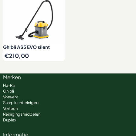
Ghibli AS5 EVO silent
€
210,00
Merken
Ha-Ra
Ghibli
Vorwerk
Sharp luchtreinigers
Vortech
Reinigingsmiddelen
Duplex
Informatie