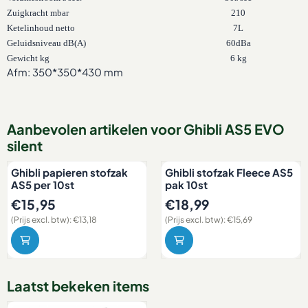
Zuigkracht mbar
210
Ketelinhoud netto
7L
Geluidsniveau dB(A)
60dBa
Gewicht kg
6 kg
Afm: 350*350*430 mm
Aanbevolen artikelen voor
Ghibli AS5 EVO
silent
Ghibli papieren stofzak
Ghibli stofzak Fleece AS5
AS5 per 10st
pak 10st
Prijs: 15,95, exclusief btw: 13,18
Prijs: 18,99, exclusief btw: 15,
€15,95
€18,99
(Prijs excl. btw):
€13,18
(Prijs excl. btw):
€15,69
Laatst bekeken items