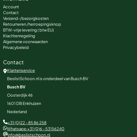
Account
Contact
Verzend-/bezorgkosten
Retourneren /herroepingsknop
BTW-vrije levering ( btw EU)
Klachtenregeling
Algemene voorwaarden
Privacybeleid
Contact
Klantenservice
BeslistSchoon.nl is onderdeel van Busch BV
Busch BV
Oosterdijk 46
1601 DB
Enkhuizen
Nederland
+31 (0)22 - 85 86 258
Whatsapp +31 (0)6 - 53156240
info@beslistschoon.nl