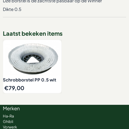
Dze borstel is de zachtste pasbaar op de Winner
Dikte 0.5
Laatst bekeken items
Schrobborstel PP 0.5 wit
€
79,00
Merken
Ha-Ra
Ghibli
Vorwerk