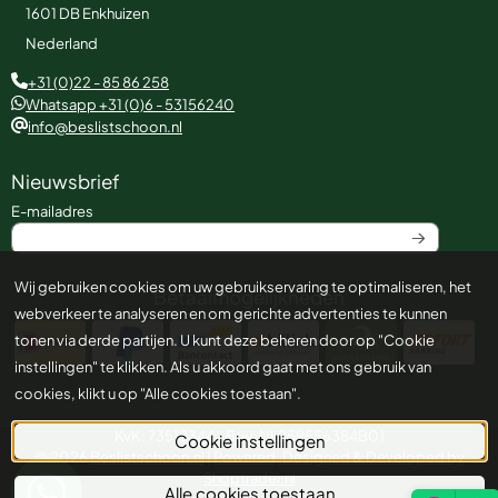
1601 DB
Enkhuizen
Nederland
+31 (0)22 - 85 86 258
Whatsapp +31 (0)6 - 53156240
info@beslistschoon.nl
Nieuwsbrief
Vul je e-mailadres in voor de nieuwsbrief
E-mailadres
Wij gebruiken cookies om uw gebruikservaring te optimaliseren, het
Betaalmogelijkheden
webverkeer te analyseren en om gerichte advertenties te kunnen
tonen via derde partijen. U kunt deze beheren door op "Cookie
instellingen" te klikken. Als u akkoord gaat met ons gebruik van
cookies, klikt u op "Alle cookies toestaan".
KvK: 73518344 - Btw: NL859556384B01
Cookie instellingen
©
2026
Beslistschoon.nl
|
Powered, Designed & Developed by
Shoptrader.nl
Alle cookies toestaan