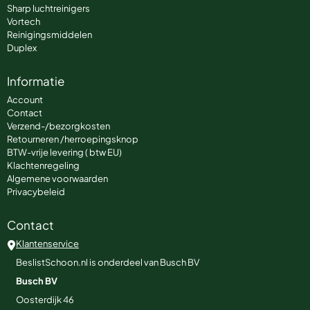
Sharp luchtreinigers
Vortech
Reinigingsmiddelen
Duplex
Informatie
Account
Contact
Verzend-/bezorgkosten
Retourneren /herroepingsknop
BTW-vrije levering ( btw EU)
Klachtenregeling
Algemene voorwaarden
Privacybeleid
Contact
Klantenservice
BeslistSchoon.nl is onderdeel van Busch BV
Busch BV
Oosterdijk 46