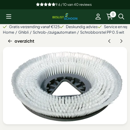
Cookievoorkeuren zijn beschikbaar. Kies instellingen of sta alle
9.6 / 10
van
40
reviews
0
Gratis verzending vanaf €125
Deskundig advies
Service en repa
Home
/
Ghibli
/
Schrob-/zuigautomaten
/
Schrobborstel PP 0.5 wit
overzicht