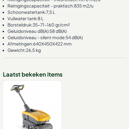
Reinigingscapaciteit - praktisch:835 m2/u
Schoonwatertank:7,5 L
Vuilwater tank:8 L
Borsteldruk:35-71-160 gr/cm²
Geluidsniveau dB(A):58 dB(A)
Geluidsniveau - silent mode:54 dB(A)
Afmetingen:640X450X422 mm
Gewicht:26,5 kg
Laatst bekeken items