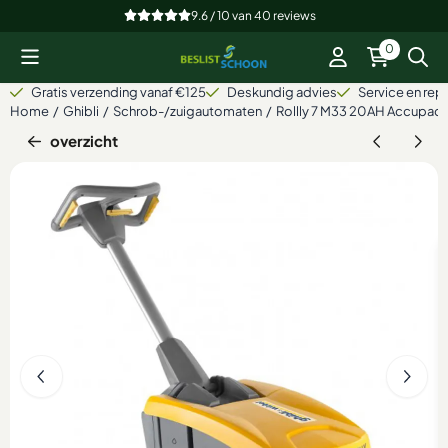
Cookievoorkeuren zijn beschikbaar. Kies instellingen of sta alle
9.6 / 10
van
40
reviews
0
Gratis verzending vanaf €125
Deskundig advies
Service en repa
Home
/
Ghibli
/
Schrob-/zuigautomaten
/
Rollly 7 M33 20AH Accupack
overzicht