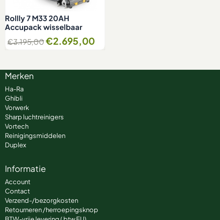
Rollly 7 M33 20AH
Accupack wisselbaar
€
2.695,00
€
3.195,00
Merken
Ha-Ra
Ghibli
Vorwerk
Sharp luchtreinigers
Vortech
Reinigingsmiddelen
Duplex
Informatie
Account
Contact
Verzend-/bezorgkosten
Retourneren /herroepingsknop
BTW-vrije levering ( btw EU)