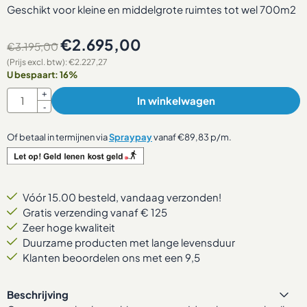
Geschikt voor kleine en middelgrote ruimtes tot wel 700m2
€
2.695,00
€
3.195,00
(Prijs excl. btw):
€
2.227,27
U bespaart:
16
%
Aantal
+
In winkelwagen
-
Of betaal in termijnen via
Spraypay
vanaf
€
89,83
p/m.
Vóór 15.00 besteld, vandaag verzonden!
Gratis verzending vanaf € 125
Zeer hoge kwaliteit
Duurzame producten met lange levensduur
Klanten beoordelen ons met een 9,5
Beschrijving