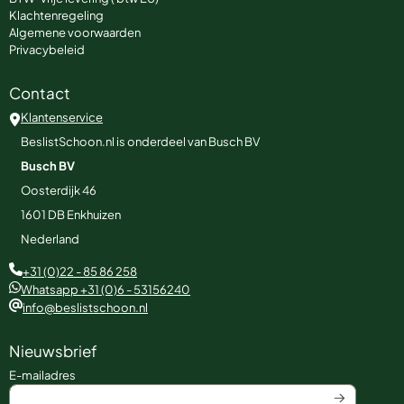
Klachtenregeling
Algemene voorwaarden
Privacybeleid
Contact
Klantenservice
BeslistSchoon.nl is onderdeel van Busch BV
Busch BV
Oosterdijk 46
1601 DB
Enkhuizen
Nederland
+31 (0)22 - 85 86 258
Whatsapp +31 (0)6 - 53156240
info@beslistschoon.nl
Nieuwsbrief
Vul je e-mailadres in voor de nieuwsbrief
E-mailadres