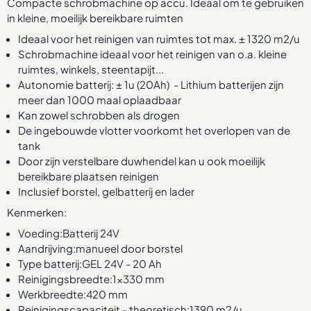
Compacte schrobmachine op accu. Ideaal om te gebruiken
in kleine, moeilijk bereikbare ruimten
Ideaal voor het reinigen van ruimtes tot max. ± 1320 m2/u
Schrobmachine ideaal voor het reinigen van o.a. kleine
ruimtes, winkels, steentapijt...
Autonomie batterij: ± 1u (20Ah) - Lithium batterijen zijn
meer dan 1000 maal oplaadbaar
Kan zowel schrobben als drogen
De ingebouwde vlotter voorkomt het overlopen van de
tank
Door zijn verstelbare duwhendel kan u ook moeilijk
bereikbare plaatsen reinigen
Inclusief borstel, gelbatterij en lader
Kenmerken:
Voeding:Batterij 24V
Aandrijving:manueel door borstel
Type batterij:GEL 24V - 20 Ah
Reinigingsbreedte:1x330 mm
Werkbreedte:420 mm
Reinigingscapaciteit - theoretisch:1390 m2/u