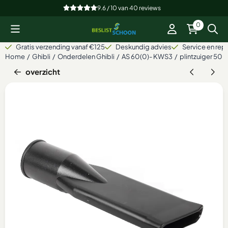
Cookievoorkeuren zijn beschikbaar. Kies instellingen of sta alle
9.6 / 10
van
40
reviews
0
Gratis verzending vanaf €125
Deskundig advies
Service en repa
Home
/
Ghibli
/
Onderdelen Ghibli
/
AS 60(0)- KWS3
/
plintzuiger 50
overzicht