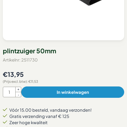
plintzuiger 50mm
Artikelnr:
2511730
€
13,95
(Prijs excl. btw):
€
11,53
Aantal
+
In winkelwagen
-
Vóór 15.00 besteld, vandaag verzonden!
Gratis verzending vanaf € 125
Zeer hoge kwaliteit