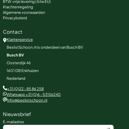
BTW-vrije levering ( btw EU)
Klachtenregeling
Algemene voorwaarden
Privacybeleid
Contact
Klantenservice
BeslistSchoon.nl is onderdeel van Busch BV
Busch BV
Oosterdijk 46
1601 DB
Enkhuizen
Nederland
+31 (0)22 - 85 86 258
Whatsapp +31 (0)6 - 53156240
info@beslistschoon.nl
Nieuwsbrief
Vul je e-mailadres in voor de nieuwsbrief
E-mailadres