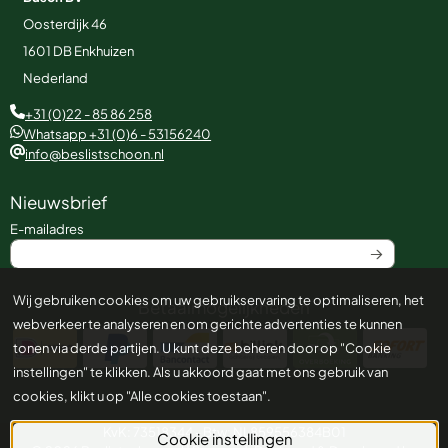
Oosterdijk 46
1601 DB
Enkhuizen
Nederland
+31 (0)22 - 85 86 258
Whatsapp +31 (0)6 - 53156240
info@beslistschoon.nl
Nieuwsbrief
Vul je e-mailadres in voor de nieuwsbrief
E-mailadres
Wij gebruiken cookies om uw gebruikservaring te optimaliseren, het
Betaalmogelijkheden
webverkeer te analyseren en om gerichte advertenties te kunnen
tonen via derde partijen. U kunt deze beheren door op "Cookie
instellingen" te klikken. Als u akkoord gaat met ons gebruik van
cookies, klikt u op "Alle cookies toestaan".
KvK: 73518344 - Btw: NL859556384B01
Cookie instellingen