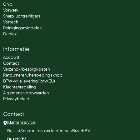
Ghibli
Vorwerk
Sharp luchtreinigers
Vortech
Reinigingsmiddelen
Duplex
Informatie
Account
Contact
Verzend-/bezorgkosten
Retourneren /herroepingsknop
BTW-vrije levering ( btw EU)
Klachtenregeling
Algemene voorwaarden
Privacybeleid
Contact
Klantenservice
BeslistSchoon.nl is onderdeel van Busch BV
Busch BV