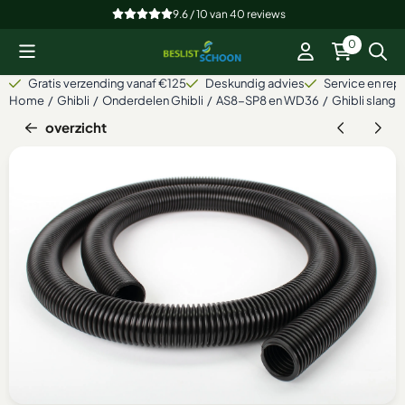
Cookievoorkeuren zijn beschikbaar. Kies instellingen of sta alle
9.6 / 10
van
40
reviews
0
Gratis verzending vanaf €125
Deskundig advies
Service en repa
Home
/
Ghibli
/
Onderdelen Ghibli
/
AS8-SP8 en WD36
/
Ghibli slang
overzicht