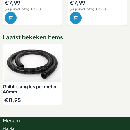
Prijs: 7,99, exclusief btw: 6,60
Prijs: 7,99, exclusief btw: 6,60
€7,99
€7,99
(Prijs excl. btw):
€6,60
(Prijs excl. btw):
€6,60
Laatst bekeken items
Ghibli slang los per meter
40mm
€
8,95
Merken
Ha-Ra